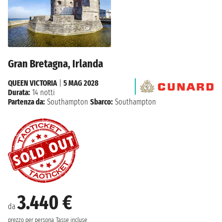
Gran Bretagna, Irlanda
QUEEN VICTORIA
|
5 MAG 2028
Durata:
14 notti
Partenza da:
Southampton
Sbarco:
Southampton
3.440 €
da
prezzo per persona
Tasse incluse