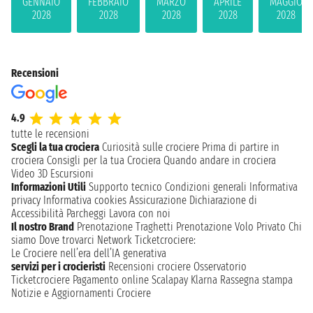
GENNAIO
FEBBRAIO
MARZO
APRILE
MAGGIO
2028
2028
2028
2028
2028
Recensioni
4.9
tutte le recensioni
Scegli la tua crociera
Curiosità sulle crociere
Prima di partire in
crociera
Consigli per la tua Crociera
Quando andare in crociera
Video 3D
Escursioni
Informazioni Utili
Supporto tecnico
Condizioni generali
Informativa
privacy
Informativa cookies
Assicurazione
Dichiarazione di
Accessibilità
Parcheggi
Lavora con noi
Il nostro Brand
Prenotazione Traghetti
Prenotazione Volo Privato
Chi
siamo
Dove trovarci
Network
Ticketcrociere:
Le Crociere nell’era dell’IA generativa
servizi per i crocieristi
Recensioni crociere
Osservatorio
Ticketcrociere
Pagamento online
Scalapay
Klarna
Rassegna stampa
Notizie e Aggiornamenti Crociere