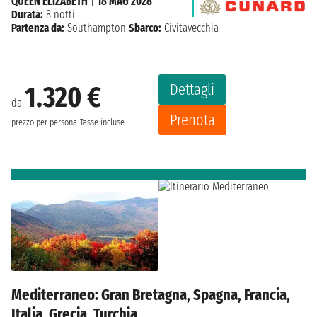
QUEEN ELIZABETH
|
18 MAG 2028
Durata:
8 notti
Partenza da:
Southampton
Sbarco:
Civitavecchia
Dettagli
1.320 €
da
Prenota
prezzo per persona
Tasse incluse
Mediterraneo: Gran Bretagna, Spagna, Francia,
Italia, Grecia, Turchia