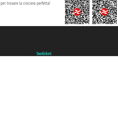
per trovare la crociera perfetta!
Taoticket S.r.l. Via Brigata Liguria, 3/21 16121 Genova ©2007/2026 -
Ticketcrociere ® è un Marchio Registrato
P.Iva 06206400720 - Capitale Sociale € 100.000,00 i.v. - Iscritta alla Camera
di Commercio di Genova con REA 433093. - Aut. Prov. n° 6167/131601 -
Assicurazione Unipol - polizza n. 206484182
Un portale del gruppo
Taoticket