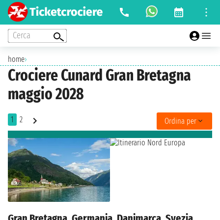
Cerca
home
›
Crociere Cunard Gran Bretagna
maggio 2028
1
2
Ordina per
Gran Bretagna, Germania, Danimarca, Svezia,