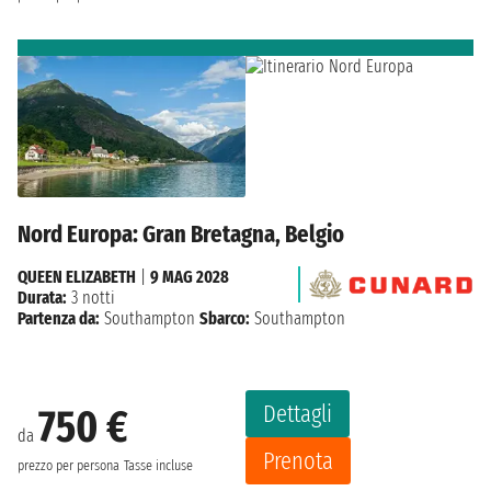
Nord Europa: Gran Bretagna, Belgio
QUEEN ELIZABETH
|
9 MAG 2028
Durata:
3 notti
Partenza da:
Southampton
Sbarco:
Southampton
Dettagli
750 €
da
Prenota
prezzo per persona
Tasse incluse