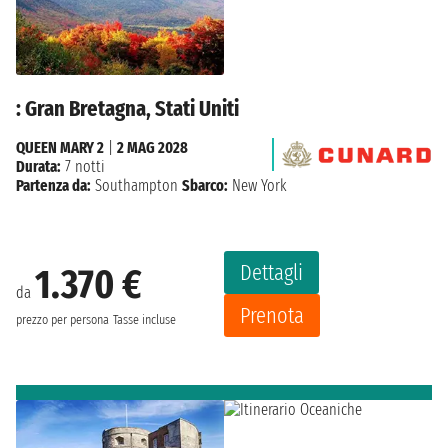
: Gran Bretagna, Stati Uniti
QUEEN MARY 2
|
2 MAG 2028
Durata:
7 notti
Partenza da:
Southampton
Sbarco:
New York
Dettagli
1.370 €
da
Prenota
prezzo per persona
Tasse incluse