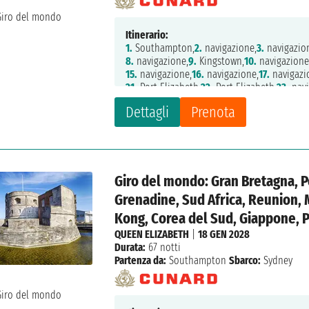
Itinerario:
1.
Southampton,
2.
navigazione,
3.
navigazio
8.
navigazione,
9.
Kingstown,
10.
navigazione
15.
navigazione,
16.
navigazione,
17.
navigazi
21.
Port Elizabeth,
22.
Port Elizabeth,
23.
navi
28.
Saint Denis,
29.
Port Louis,
30.
navigazio
Dettagli
Prenota
35.
navigazione,
36.
navigazione,
37.
Penang,
42.
navigazione,
43.
Hong Kong,
44.
Hong Ko
49.
Kagoshima,
50.
navigazione,
51.
Tokyo,
52
Giro del mondo: Gran Bretagna, P
Grenadine, Sud Africa, Reunion, 
Kong, Corea del Sud, Giappone, 
QUEEN ELIZABETH
|
18 GEN 2028
Durata:
67 notti
Partenza da:
Southampton
Sbarco:
Sydney