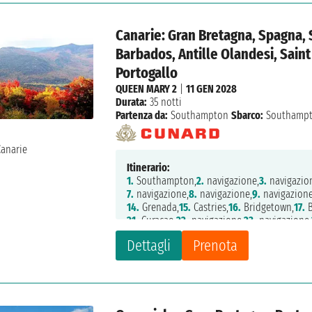
Canarie: Gran Bretagna, Spagna, 
Barbados, Antille Olandesi, Saint 
Portogallo
QUEEN MARY 2
|
11 GEN 2028
Durata:
35 notti
Partenza da:
Southampton
Sbarco:
Southamp
Itinerario:
1.
Southampton,
2.
navigazione,
3.
navigazio
7.
navigazione,
8.
navigazione,
9.
navigazione
14.
Grenada,
15.
Castries,
16.
Bridgetown,
17.
B
21.
Curacao,
22.
navigazione,
23.
navigazione,
28.
navigazione,
29.
navigazione,
30.
navigaz
Dettagli
Prenota
35.
navigazione,
36.
Southampton