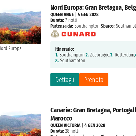
Nord Europa: Gran Bretagna, Bel
QUEEN ANNE
|
4 GEN 2028
Durata:
7 notti
Partenza da:
Southampton
Sbarco:
Southamp
Itinerario:
1.
Southampton,
2.
Zeebrugge,
3.
Rotterdam,
8.
Southampton
Dettagli
Prenota
Canarie: Gran Bretagna, Portogal
Marocco
QUEEN VICTORIA
|
4 GEN 2028
Durata:
28 notti