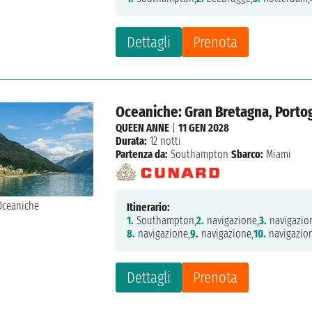
Dettagli
Prenota
Oceaniche: Gran Bretagna, Portoga
QUEEN ANNE
|
11 GEN 2028
Durata:
12 notti
Partenza da:
Southampton
Sbarco:
Miami
Itinerario:
1.
Southampton,
2.
navigazione,
3.
navigazio
8.
navigazione,
9.
navigazione,
10.
navigazio
Dettagli
Prenota