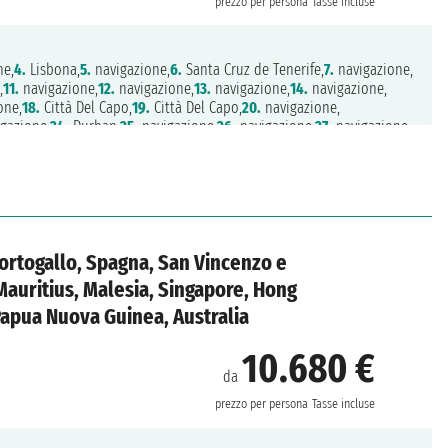
prezzo per persona
Tasse incluse
ne,
4.
Lisbona,
5.
navigazione,
6.
Santa Cruz de Tenerife,
7.
navigazione,
,
11.
navigazione,
12.
navigazione,
13.
navigazione,
14.
navigazione,
one,
18.
Città Del Capo,
19.
Città Del Capo,
20.
navigazione,
gazione,
24.
Durban,
25.
navigazione,
26.
navigazione,
27.
navigazione,
ne,
31.
navigazione,
32.
navigazione,
33.
navigazione,
34.
navigazione,
38.
Port Klang,
39.
Singapore,
40.
navigazione,
41.
navigazione,
ng,
45.
navigazione,
46.
navigazione,
47.
Busan,
48.
Nagasaki,
.
Tokyo
ortogallo, Spagna, San Vincenzo e
Mauritius, Malesia, Singapore, Hong
Papua Nuova Guinea, Australia
10.680 €
da
prezzo per persona
Tasse incluse