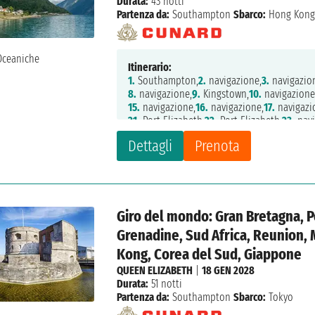
Durata:
43 notti
Partenza da:
Southampton
Sbarco:
Hong Kon
Itinerario:
1.
Southampton,
2.
navigazione,
3.
navigazio
8.
navigazione,
9.
Kingstown,
10.
navigazione
15.
navigazione,
16.
navigazione,
17.
navigazi
21.
Port Elizabeth,
22.
Port Elizabeth,
23.
navi
28.
Saint Denis,
29.
Port Louis,
30.
navigazio
Dettagli
Prenota
35.
navigazione,
36.
navigazione,
37.
Penang,
42.
navigazione,
43.
Hong Kong,
44.
Hong Ko
Giro del mondo: Gran Bretagna, P
Grenadine, Sud Africa, Reunion, 
Kong, Corea del Sud, Giappone
QUEEN ELIZABETH
|
18 GEN 2028
Durata:
51 notti
Partenza da:
Southampton
Sbarco:
Tokyo