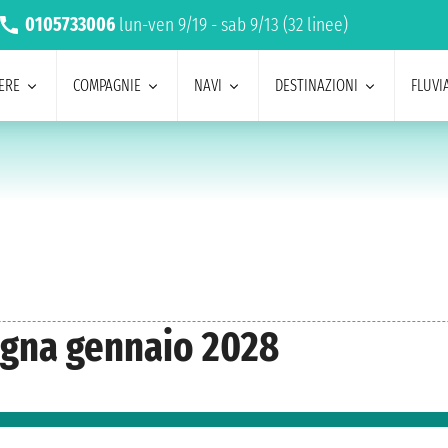
0105733006
lun-ven 9/19 - sab 9/13 (32 linee)
ERE
COMPAGNIE
NAVI
DESTINAZIONI
FLUVIA
agna gennaio 2028