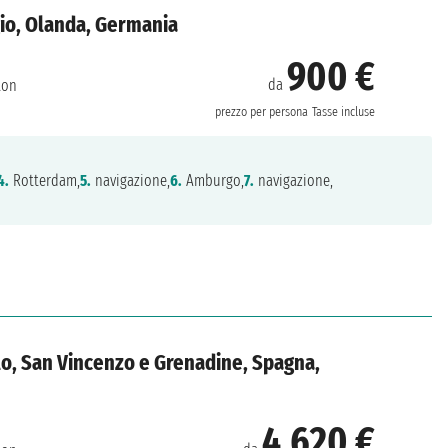
gio, Olanda, Germania
900 €
da
ton
prezzo per persona
Tasse incluse
4.
Rotterdam,
5.
navigazione,
6.
Amburgo,
7.
navigazione,
lo, San Vincenzo e Grenadine, Spagna,
4.620 €