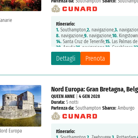
Partenza da:
Southampton
Sbarco:
Southamp
Itinerario:
1.
Southampton,
2.
navigazione,
3.
navigazio
8.
navigazione,
9.
navigazione,
10.
Kingstown
14.
Santa Cruz de Tenerife,
15.
Las Palmas de 
20.
Agadir,
21.
navigazione,
22.
Casablanca,
23
28.
navigazione,
29.
Southampton
Dettagli
Prenota
Nord Europa: Gran Bretagna, Bel
QUEEN ANNE
|
4 GEN 2028
Durata:
5 notti
Partenza da:
Southampton
Sbarco:
Amburgo
Itinerario:
1.
Southampton,
2.
Zeebrugge,
3.
Rotterdam,