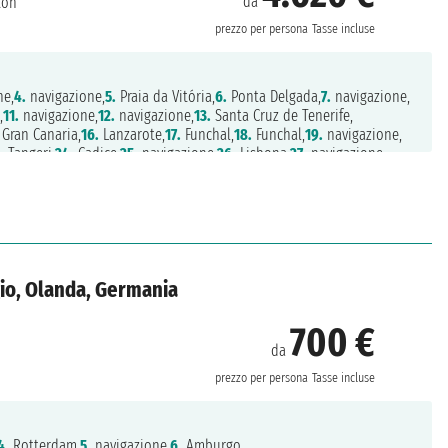
da
ton
prezzo per persona
Tasse incluse
ne,
4.
navigazione,
5.
Praia da Vitória,
6.
Ponta Delgada,
7.
navigazione,
,
11.
navigazione,
12.
navigazione,
13.
Santa Cruz de Tenerife,
Gran Canaria,
16.
Lanzarote,
17.
Funchal,
18.
Funchal,
19.
navigazione,
.
Tangeri,
24.
Cadice,
25.
navigazione,
26.
Lisbona,
27.
navigazione,
gio, Olanda, Germania
700 €
da
prezzo per persona
Tasse incluse
4.
Rotterdam,
5.
navigazione,
6.
Amburgo