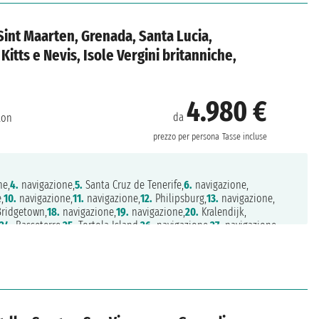
Sint Maarten, Grenada, Santa Lucia,
Kitts e Nevis, Isole Vergini britanniche,
4.980 €
da
ton
prezzo per persona
Tasse incluse
ne,
4.
navigazione,
5.
Santa Cruz de Tenerife,
6.
navigazione,
,
10.
navigazione,
11.
navigazione,
12.
Philipsburg,
13.
navigazione,
ridgetown,
18.
navigazione,
19.
navigazione,
20.
Kralendijk,
24.
Basseterre,
25.
Tortola Island,
26.
navigazione,
27.
navigazione,
ione,
31.
navigazione,
32.
Funchal,
33.
navigazione,
34.
navigazione,