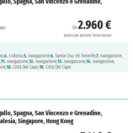
gallo, Spagna, San Vincenzo e Grenadine,
2.960 €
da
Capo
prezzo per persona
Tasse incluse
ne,
4.
Lisbona,
5.
navigazione,
6.
Santa Cruz de Tenerife,
7.
navigazione,
,
11.
navigazione,
12.
navigazione,
13.
navigazione,
14.
navigazione,
one,
18.
Città Del Capo,
19.
Città Del Capo
gallo, Spagna, San Vincenzo e Grenadine,
Malesia, Singapore, Hong Kong