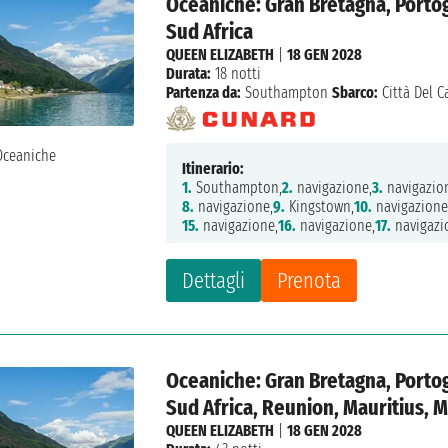
Oceaniche: Gran Bretagna, Porto
Sud Africa
QUEEN ELIZABETH
|
18 GEN 2028
Durata:
18 notti
Partenza da:
Southampton
Sbarco:
Città Del 
Itinerario:
1.
Southampton,
2.
navigazione,
3.
navigazio
8.
navigazione,
9.
Kingstown,
10.
navigazione
15.
navigazione,
16.
navigazione,
17.
navigazi
Dettagli
Prenota
Oceaniche: Gran Bretagna, Porto
Sud Africa, Reunion, Mauritius, 
QUEEN ELIZABETH
|
18 GEN 2028