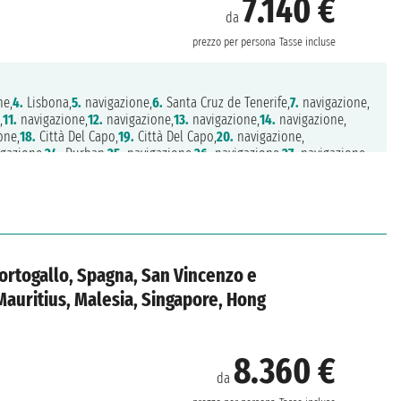
7.140 €
da
g
prezzo per persona
Tasse incluse
ne,
4.
Lisbona,
5.
navigazione,
6.
Santa Cruz de Tenerife,
7.
navigazione,
,
11.
navigazione,
12.
navigazione,
13.
navigazione,
14.
navigazione,
one,
18.
Città Del Capo,
19.
Città Del Capo,
20.
navigazione,
gazione,
24.
Durban,
25.
navigazione,
26.
navigazione,
27.
navigazione,
ne,
31.
navigazione,
32.
navigazione,
33.
navigazione,
34.
navigazione,
38.
Port Klang,
39.
Singapore,
40.
navigazione,
41.
navigazione,
ng
ortogallo, Spagna, San Vincenzo e
Mauritius, Malesia, Singapore, Hong
8.360 €
da