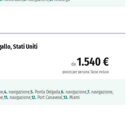
llo, Stati Uniti
1.540 €
da
prezzo per persona
Tasse incluse
ne,
4.
navigazione,
5.
Ponta Delgada,
6.
navigazione,
7.
navigazione,
ne,
11.
navigazione,
12.
Port Canaveral,
13.
Miami