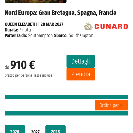
Nord Europa: Gran Bretagna, Spagna, Francia
QUEEN ELIZABETH
|
28 MAR 2027
Durata:
7 notti
Partenza da:
Southampton
Sbarco:
Southampton
Dettagli
910 €
da
Prenota
prezzo per persona
Tasse incluse
Ordina per
2026
2028
2027