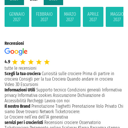
GENNAIO
FEBBRAIO
MARZO
APRILE
MAGGIO
2027
2027
2027
2027
2027
Recensioni
4.9
tutte le recensioni
Scegli la tua crociera
Curiosità sulle crociere
Prima di partire in
crociera
Consigli per la tua Crociera
Quando andare in crociera
Video 3D
Escursioni
Informazioni Utili
Supporto tecnico
Condizioni generali
Informativa
privacy
Informativa cookies
Assicurazione
Dichiarazione di
Accessibilità
Parcheggi
Lavora con noi
Il nostro Brand
Prenotazione Traghetti
Prenotazione Volo Privato
Chi
siamo
Dove trovarci
Network
Ticketcrociere:
Le Crociere nell’era dell’IA generativa
servizi per i crocieristi
Recensioni crociere
Osservatorio
Ticketcrociere
Pagamento online
Scalapay
Klarna
Rassegna stampa