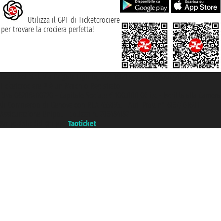
Utilizza il GPT di Ticketcrociere
per trovare la crociera perfetta!
Taoticket S.r.l. Via Brigata Liguria, 3/21 16121 Genova ©2007/2026 -
Ticketcrociere ® è un Marchio Registrato
P.Iva 06206400720 - Capitale Sociale € 100.000,00 i.v. - Iscritta alla Camera
di Commercio di Genova con REA 433093. - Aut. Prov. n° 6167/131601 -
Assicurazione Unipol - polizza n. 206484182
Un portale del gruppo
Taoticket