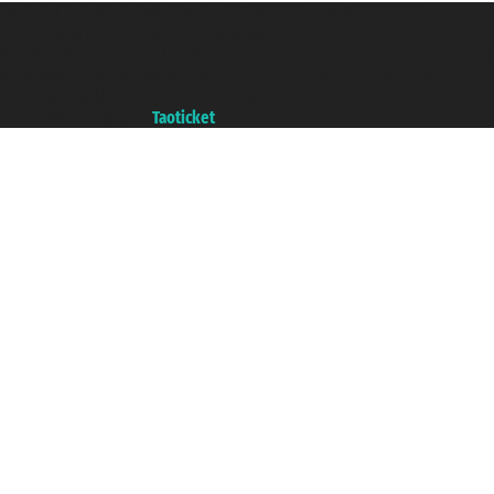
Taoticket S.r.l. Via Brigata Liguria, 3/21 16121 Genova ©2007/2026 -
Ticketcrociere ® è un Marchio Registrato
P.Iva 06206400720 - Capitale Sociale € 100.000,00 i.v. - Iscritta alla Camera
di Commercio di Genova con REA 433093. - Aut. Prov. n° 6167/131601 -
Assicurazione Unipol - polizza n. 206484182
Un portale del gruppo
Taoticket