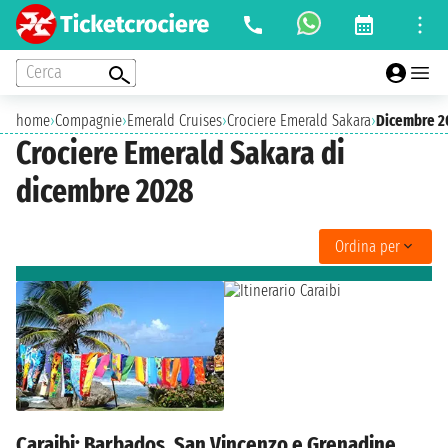
Cerca
home
›
Compagnie
›
Emerald Cruises
›
Crociere Emerald Sakara
›
Dicembre 2
Crociere Emerald Sakara di
dicembre 2028
Ordina per
Caraibi: Barbados, San Vincenzo e Grenadine,