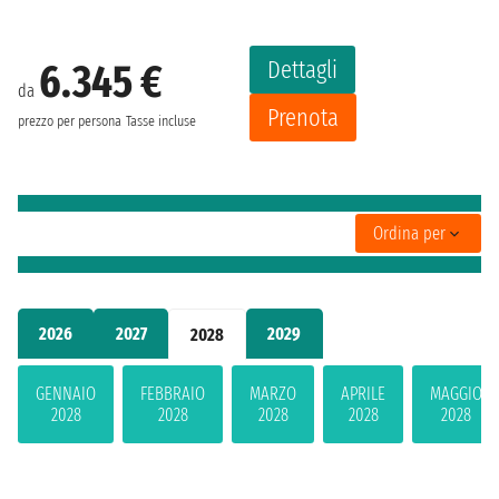
Dettagli
6.345 €
da
Prenota
prezzo per persona
Tasse incluse
Ordina per
2026
2027
2029
2028
GENNAIO
FEBBRAIO
MARZO
APRILE
MAGGIO
2028
2028
2028
2028
2028