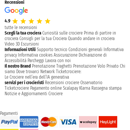
Recensioni
4.9
tutte le recensioni
Scegli la tua crociera
Curiosità sulle crociere
Prima di partire in
crociera
Consigli per la tua Crociera
Quando andare in crociera
Video 3D
Escursioni
Informazioni Utili
Supporto tecnico
Condizioni generali
Informativa
privacy
Informativa cookies
Assicurazione
Dichiarazione di
Accessibilità
Parcheggi
Lavora con noi
Il nostro Brand
Prenotazione Traghetti
Prenotazione Volo Privato
Chi
siamo
Dove trovarci
Network
Ticketcrociere:
Le Crociere nell’era dell’IA generativa
servizi per i crocieristi
Recensioni crociere
Osservatorio
Ticketcrociere
Pagamento online
Scalapay
Klarna
Rassegna stampa
Notizie e Aggiornamenti Crociere
Pagamenti