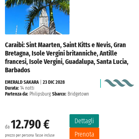
Caraibi: Sint Maarten, Saint Kitts e Nevis, Gran
Bretagna, Isole Vergini britanniche, Antille
francesi, Isole Vergini, Guadalupa, Santa Lucia,
Barbados
EMERALD SAKARA
|
23 DIC 2028
Durata:
14 notti
Partenza da:
Philipsburg
Sbarco:
Bridgetown
Dettagli
12.790 €
da
Prenota
prezzo per persona
Tasse incluse