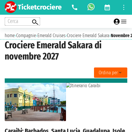
Cerca
home
›
Compagnie
›
Emerald Cruises
›
Crociere Emerald Sakara
›
Novembre 
Crociere Emerald Sakara di
novembre 2027
Ordina per
Caraibi: Barbados, Santa Lucia, Guadalupa, Isole