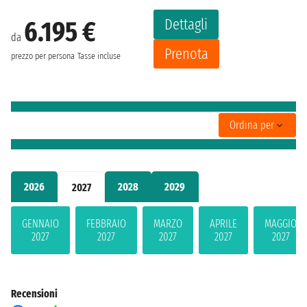
Dettagli
6.195 €
da
Prenota
prezzo per persona
Tasse incluse
Ordina per
2026
2028
2029
2027
GENNAIO
FEBBRAIO
MARZO
APRILE
MAGGIO
2027
2027
2027
2027
2027
Recensioni