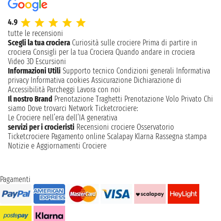
4.9
tutte le recensioni
Scegli la tua crociera
Curiosità sulle crociere
Prima di partire in
crociera
Consigli per la tua Crociera
Quando andare in crociera
Video 3D
Escursioni
Informazioni Utili
Supporto tecnico
Condizioni generali
Informativa
privacy
Informativa cookies
Assicurazione
Dichiarazione di
Accessibilità
Parcheggi
Lavora con noi
Il nostro Brand
Prenotazione Traghetti
Prenotazione Volo Privato
Chi
siamo
Dove trovarci
Network
Ticketcrociere:
Le Crociere nell’era dell’IA generativa
servizi per i crocieristi
Recensioni crociere
Osservatorio
Ticketcrociere
Pagamento online
Scalapay
Klarna
Rassegna stampa
Notizie e Aggiornamenti Crociere
Pagamenti