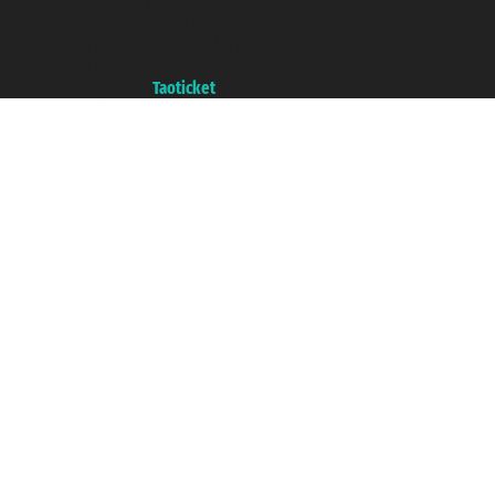
Ticketcrociere ® è un Marchio Registrato
P.Iva 06206400720 - Capitale Sociale € 100.000,00 i.v. - Iscritta alla Camera
di Commercio di Genova con REA 433093. - Aut. Prov. n° 6167/131601 -
Assicurazione Unipol - polizza n. 206484182
Un portale del gruppo
Taoticket