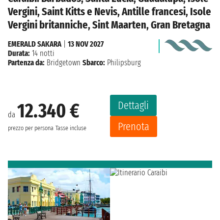
Vergini, Saint Kitts e Nevis, Antille francesi, Isole
Vergini britanniche, Sint Maarten, Gran Bretagna
EMERALD SAKARA
|
13 NOV 2027
Durata:
14 notti
Partenza da:
Bridgetown
Sbarco:
Philipsburg
Dettagli
12.340 €
da
Prenota
prezzo per persona
Tasse incluse