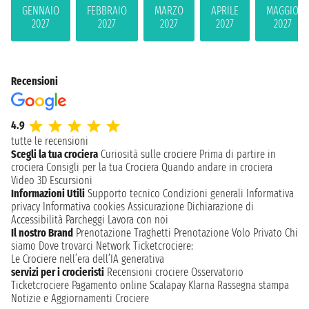
GENNAIO
FEBBRAIO
MARZO
APRILE
MAGGIO
2027
2027
2027
2027
2027
Recensioni
4.9
tutte le recensioni
Scegli la tua crociera
Curiosità sulle crociere
Prima di partire in
crociera
Consigli per la tua Crociera
Quando andare in crociera
Video 3D
Escursioni
Informazioni Utili
Supporto tecnico
Condizioni generali
Informativa
privacy
Informativa cookies
Assicurazione
Dichiarazione di
Accessibilità
Parcheggi
Lavora con noi
Il nostro Brand
Prenotazione Traghetti
Prenotazione Volo Privato
Chi
siamo
Dove trovarci
Network
Ticketcrociere:
Le Crociere nell’era dell’IA generativa
servizi per i crocieristi
Recensioni crociere
Osservatorio
Ticketcrociere
Pagamento online
Scalapay
Klarna
Rassegna stampa
Notizie e Aggiornamenti Crociere