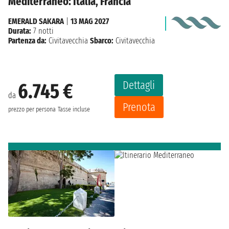
Mediterraneo: Italia, Francia
EMERALD SAKARA
|
13 MAG 2027
Durata:
7 notti
Partenza da:
Civitavecchia
Sbarco:
Civitavecchia
Dettagli
6.745 €
da
Prenota
prezzo per persona
Tasse incluse