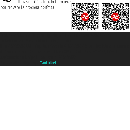
Utilizza il GPT di Ticketcrociere
per trovare la crociera perfetta!
Taoticket S.r.l. Via Brigata Liguria, 3/21 16121 Genova ©2007/2026 -
Ticketcrociere ® è un Marchio Registrato
P.Iva 06206400720 - Capitale Sociale € 100.000,00 i.v. - Iscritta alla Camera
di Commercio di Genova con REA 433093. - Aut. Prov. n° 6167/131601 -
Assicurazione Unipol - polizza n. 206484182
Un portale del gruppo
Taoticket