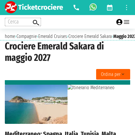
Cerca
home
›
Compagnie
›
Emerald Cruises
›
Crociere Emerald Sakara
›
Maggio 202
Crociere Emerald Sakara di
maggio 2027
Ordina per
Mediterraneo: Spagna, Italia, Tunisia, Malta