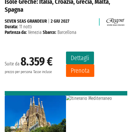
Isole Greche: Italia, Croazia, Grecia, Malta,
Spagna
SEVEN SEAS GRANDEUR
|
2 GIU 2027
Durata:
11 notti
Partenza da:
Venezia
Sbarco:
Barcellona
Dettagli
8.359 €
Suite da
Prenota
prezzo per persona
Tasse incluse