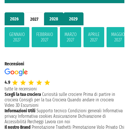
2026
2028
2029
2027
GENNAIO
FEBBRAIO
MARZO
APRILE
MAGGIO
2027
2027
2027
2027
2027
Recensioni
4.9
tutte le recensioni
Scegli la tua crociera
Curiosità sulle crociere
Prima di partire in
crociera
Consigli per la tua Crociera
Quando andare in crociera
Video 3D
Escursioni
Informazioni Utili
Supporto tecnico
Condizioni generali
Informativa
privacy
Informativa cookies
Assicurazione
Dichiarazione di
Accessibilità
Parcheggi
Lavora con noi
Il nostro Brand
Prenotazione Traghetti
Prenotazione Volo Privato
Chi