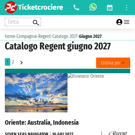
Cerca
home
›
Compagnie
›
Regent
›
Catalogo 2027
›
Giugno 2027
Catalogo Regent giugno 2027
1
2
Ordina per
Oriente: Australia, Indonesia
SEVEN SEAS NAVIGATOR
|
16 GIU 2027