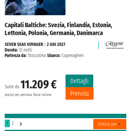
Capitali Baltiche: Svezia, Finlandia, Estonia,
Lettonia, Polonia, Germania, Danimarca
SEVEN SEAS VOYAGER
|
2 GIU 2027
Durata:
12 notti
Partenza da:
Stoccolma
Sbarco:
Copenaghen
Dettagli
11.209 €
Suite da
Prenota
prezzo per persona
Tasse incluse
1
2
Ordina per