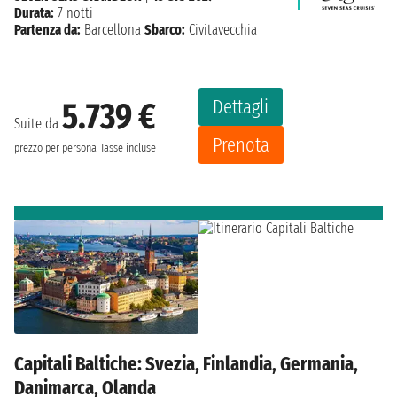
Durata:
7 notti
Partenza da:
Barcellona
Sbarco:
Civitavecchia
Dettagli
5.739 €
Suite da
Prenota
prezzo per persona
Tasse incluse
Capitali Baltiche: Svezia, Finlandia, Germania,
Danimarca, Olanda