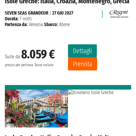
Isole Greche: Italia, Croazia, Montenegro, Grecia
SEVEN SEAS GRANDEUR
|
27 GIU 2027
Durata:
7 notti
Partenza da:
Venezia
Sbarco:
Atene
Dettagli
8.059 €
Suite da
Prenota
prezzo per persona
Tasse incluse