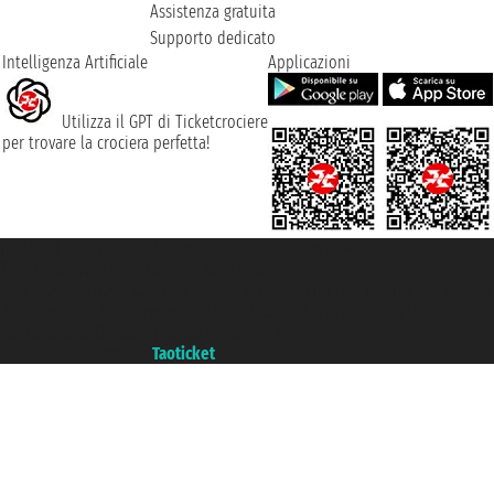
Assistenza gratuita
Supporto dedicato
Intelligenza Artificiale
Applicazioni
Utilizza il GPT di Ticketcrociere
per trovare la crociera perfetta!
Taoticket S.r.l. Via Brigata Liguria, 3/21 16121 Genova ©2007/2026 -
Ticketcrociere ® è un Marchio Registrato
P.Iva 06206400720 - Capitale Sociale € 100.000,00 i.v. - Iscritta alla Camera
di Commercio di Genova con REA 433093. - Aut. Prov. n° 6167/131601 -
Assicurazione Unipol - polizza n. 206484182
Un portale del gruppo
Taoticket