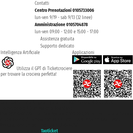
Contatti
Centro Prenotazioni 0105733006
lun-ven 9/19 - sab 9/13 (32 linee)
Amministrazione 0105704878
lun-ven 09:00 - 12:00 e 15:00 - 17:00
Assistenza gratuita
Supporto dedicato
Intelligenza Artificiale
Applicazioni
Utilizza il GPT di Ticketcrociere
per trovare la crociera perfetta!
Taoticket S.r.l. Via Brigata Liguria, 3/21 16121 Genova ©2007/2026 -
Ticketcrociere ® è un Marchio Registrato
P.Iva 06206400720 - Capitale Sociale € 100.000,00 i.v. - Iscritta alla Camera
di Commercio di Genova con REA 433093. - Aut. Prov. n° 6167/131601 -
Assicurazione Unipol - polizza n. 206484182
Un portale del gruppo
Taoticket