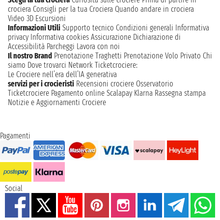
crociera
Consigli per la tua Crociera
Quando andare in crociera
Video 3D
Escursioni
Informazioni Utili
Supporto tecnico
Condizioni generali
Informativa
privacy
Informativa cookies
Assicurazione
Dichiarazione di
Accessibilità
Parcheggi
Lavora con noi
Il nostro Brand
Prenotazione Traghetti
Prenotazione Volo Privato
Chi
siamo
Dove trovarci
Network
Ticketcrociere:
Le Crociere nell’era dell’IA generativa
servizi per i crocieristi
Recensioni crociere
Osservatorio
Ticketcrociere
Pagamento online
Scalapay
Klarna
Rassegna stampa
Notizie e Aggiornamenti Crociere
Pagamenti
Social