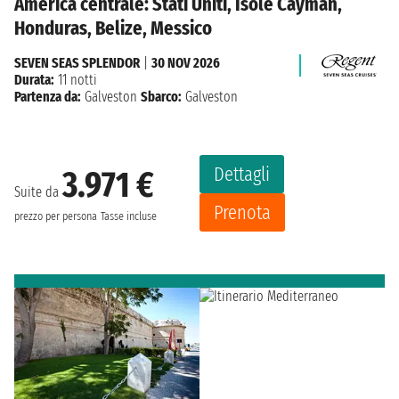
America centrale: Stati Uniti, Isole Cayman,
Honduras, Belize, Messico
SEVEN SEAS SPLENDOR
|
30 NOV 2026
Durata:
11 notti
Partenza da:
Galveston
Sbarco:
Galveston
Dettagli
3.971 €
Suite da
Prenota
prezzo per persona
Tasse incluse