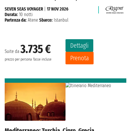
SEVEN SEAS VOYAGER
|
17 NOV 2026
Durata:
10 notti
Partenza da:
Atene
Sbarco:
Istanbul
Dettagli
3.735 €
Suite da
Prenota
prezzo per persona
Tasse incluse
Mediterraneo: Turchia, Cipro, Grecia