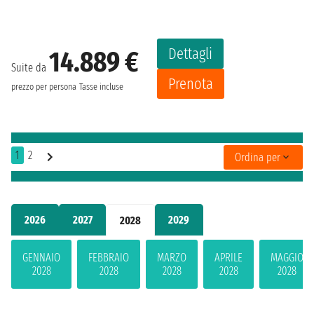
Dettagli
14.889 €
Suite da
Prenota
prezzo per persona
Tasse incluse
1
2
Ordina per
2026
2027
2029
2028
GENNAIO
FEBBRAIO
MARZO
APRILE
MAGGIO
2028
2028
2028
2028
2028