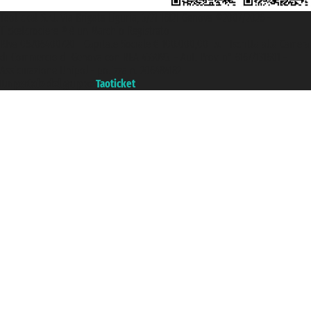
Taoticket S.r.l. Via Brigata Liguria, 3/21 16121 Genova ©2007/2026 -
Ticketcrociere ® è un Marchio Registrato
P.Iva 06206400720 - Capitale Sociale € 100.000,00 i.v. - Iscritta alla Camera
di Commercio di Genova con REA 433093. - Aut. Prov. n° 6167/131601 -
Assicurazione Unipol - polizza n. 206484182
Un portale del gruppo
Taoticket