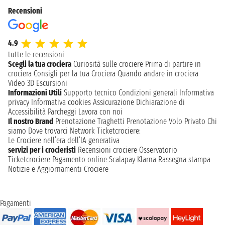
Recensioni
4.9
tutte le recensioni
Scegli la tua crociera
Curiosità sulle crociere
Prima di partire in
crociera
Consigli per la tua Crociera
Quando andare in crociera
Video 3D
Escursioni
Informazioni Utili
Supporto tecnico
Condizioni generali
Informativa
privacy
Informativa cookies
Assicurazione
Dichiarazione di
Accessibilità
Parcheggi
Lavora con noi
Il nostro Brand
Prenotazione Traghetti
Prenotazione Volo Privato
Chi
siamo
Dove trovarci
Network
Ticketcrociere:
Le Crociere nell’era dell’IA generativa
servizi per i crocieristi
Recensioni crociere
Osservatorio
Ticketcrociere
Pagamento online
Scalapay
Klarna
Rassegna stampa
Notizie e Aggiornamenti Crociere
Pagamenti