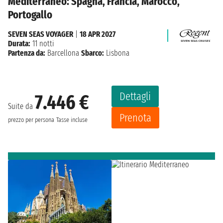
Mediterraneo: Spagna, Francia, Marocco,
Portogallo
SEVEN SEAS VOYAGER
|
18 APR 2027
Durata:
11 notti
Partenza da:
Barcellona
Sbarco:
Lisbona
Dettagli
7.446 €
Suite da
Prenota
prezzo per persona
Tasse incluse