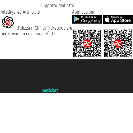
Supporto dedicato
Intelligenza Artificiale
Applicazioni
Utilizza il GPT di Ticketcrociere
per trovare la crociera perfetta!
Taoticket S.r.l. Via Brigata Liguria, 3/21 16121 Genova ©2007/2026 -
Ticketcrociere ® è un Marchio Registrato
P.Iva 06206400720 - Capitale Sociale € 100.000,00 i.v. - Iscritta alla Camera
di Commercio di Genova con REA 433093. - Aut. Prov. n° 6167/131601 -
Assicurazione Unipol - polizza n. 206484182
Un portale del gruppo
Taoticket