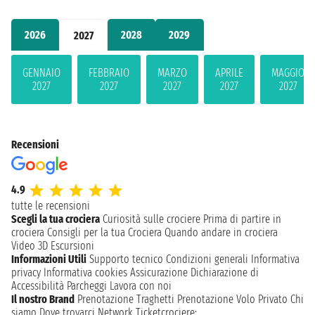
2026
2028
2029
2027
GENNAIO
FEBBRAIO
MARZO
APRILE
MAGGIO
2027
2027
2027
2027
2027
Recensioni
4.9
tutte le recensioni
Scegli la tua crociera
Curiosità sulle crociere
Prima di partire in
crociera
Consigli per la tua Crociera
Quando andare in crociera
Video 3D
Escursioni
Informazioni Utili
Supporto tecnico
Condizioni generali
Informativa
privacy
Informativa cookies
Assicurazione
Dichiarazione di
Accessibilità
Parcheggi
Lavora con noi
Il nostro Brand
Prenotazione Traghetti
Prenotazione Volo Privato
Chi
siamo
Dove trovarci
Network
Ticketcrociere: