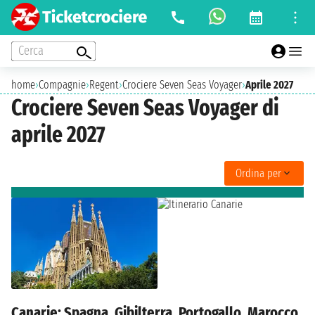
Cerca
home
›
Compagnie
›
Regent
›
Crociere Seven Seas Voyager
›
Aprile 2027
Crociere Seven Seas Voyager di
aprile 2027
Ordina per
Canarie: Spagna, Gibilterra, Portogallo, Marocco