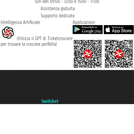
lun-ven 09:00 - 12:00 e 15:00 - 17:00
Assistenza gratuita
Supporto dedicato
Intelligenza Artificiale
Applicazioni
Utilizza il GPT di Ticketcrociere
per trovare la crociera perfetta!
Taoticket S.r.l. Via Brigata Liguria, 3/21 16121 Genova ©2007/2026 -
Ticketcrociere ® è un Marchio Registrato
P.Iva 06206400720 - Capitale Sociale € 100.000,00 i.v. - Iscritta alla Camera
di Commercio di Genova con REA 433093. - Aut. Prov. n° 6167/131601 -
Assicurazione Unipol - polizza n. 206484182
Un portale del gruppo
Taoticket