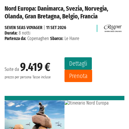
Nord Europa: Danimarca, Svezia, Norvegia,
Olanda, Gran Bretagna, Belgio, Francia
SEVEN SEAS VOYAGER
|
11 SET 2026
Durata:
8 notti
Partenza da:
Copenaghen
Sbarco:
Le Havre
Dettagli
9.419 €
Suite da
Prenota
prezzo per persona
Tasse incluse