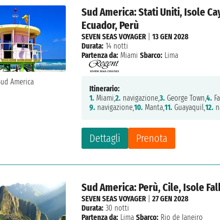
Sud America: Stati Uniti, Isole C
Ecuador, Perù
SEVEN SEAS VOYAGER
|
13 GEN 2028
Durata:
14 notti
Partenza da:
Miami
Sbarco:
Lima
Itinerario:
1.
Miami,
2.
navigazione,
3.
George Town,
4.
Fa
9.
navigazione,
10.
Manta,
11.
Guayaquil,
12.
n
Dettagli
Prenota
Sud America: Perù, Cile, Isole Fa
SEVEN SEAS VOYAGER
|
27 GEN 2028
Durata:
30 notti
Partenza da:
Lima
Sbarco:
Rio de Janeiro