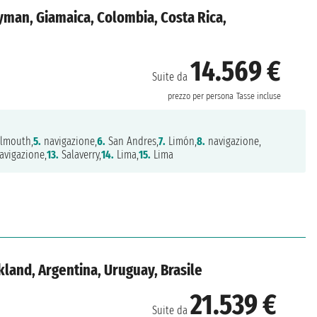
ayman, Giamaica, Colombia, Costa Rica,
14.569 €
Suite da
prezzo per persona
Tasse incluse
lmouth,
5.
navigazione,
6.
San Andres,
7.
Limón,
8.
navigazione,
avigazione,
13.
Salaverry,
14.
Lima,
15.
Lima
lkland, Argentina, Uruguay, Brasile
21.539 €
Suite da