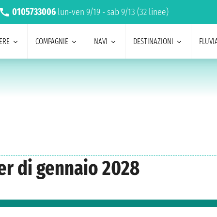
0105733006
lun-ven 9/19 - sab 9/13 (32 linee)
ERE
COMPAGNIE
NAVI
DESTINAZIONI
FLUVIA
er di gennaio 2028