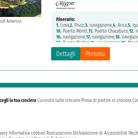
Itinerario:
1.
Lima,
2.
Pisco,
3.
navigazione,
4.
Arica,
5.
Iqu
10.
Puerto Montt,
11.
Puerto Chacabuco,
12.
n
16.
navigazione,
17.
navigazione,
18.
navigazi
23.
Puerto Madryn,
24.
navigazione,
25.
Monte
29.
navigazione,
30.
navigazione,
31.
Rio de J
Dettagli
Prenota
cegli la tua crociera
Curiosità sulle crociere
Prima di partire in crociera
Con
vacy
Informativa cookies
Assicurazione
Dichiarazione di Accessibilità
Parc