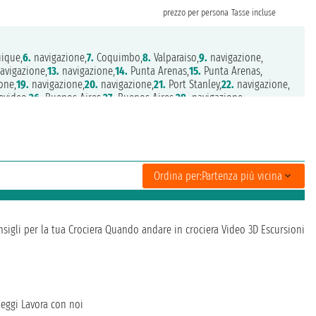
prezzo per persona
Tasse incluse
ique,
6.
navigazione,
7.
Coquimbo,
8.
Valparaiso,
9.
navigazione,
avigazione,
13.
navigazione,
14.
Punta Arenas,
15.
Punta Arenas,
one,
19.
navigazione,
20.
navigazione,
21.
Port Stanley,
22.
navigazione,
video,
26.
Buenos Aires,
27.
Buenos Aires,
28.
navigazione,
aneiro
Ordina per:
Partenza più vicina
sigli per la tua Crociera
Quando andare in crociera
Video 3D
Escursioni
heggi
Lavora con noi