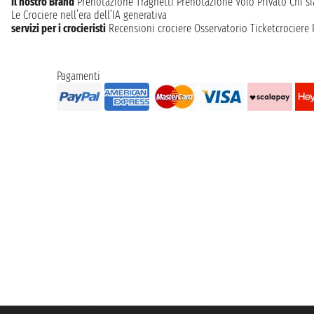
Il nostro Brand
Prenotazione Traghetti
Prenotazione Volo Privato
Chi s
Le Crociere nell’era dell’IA generativa
servizi per i crocieristi
Recensioni crociere
Osservatorio Ticketcrociere
Pagamenti
Taoticket S.r.l. Via Brigata Liguria, 3/21 16121 Genova ©2007/2026 - Ticketc