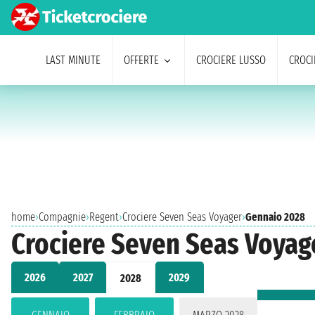
LAST MINUTE
OFFERTE
CROCIERE LUSSO
CROCI
home
›
Compagnie
›
Regent
›
Crociere Seven Seas Voyager
›
Gennaio 2028
Crociere Seven Seas Voyag
2026
2027
2029
2028