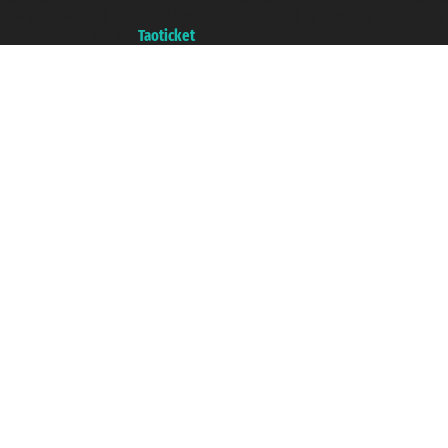
P.Iva 06206400720 - Capitale Sociale € 100.000,00 i.v. - Iscritta alla Came
Un portale del gruppo
Taoticket