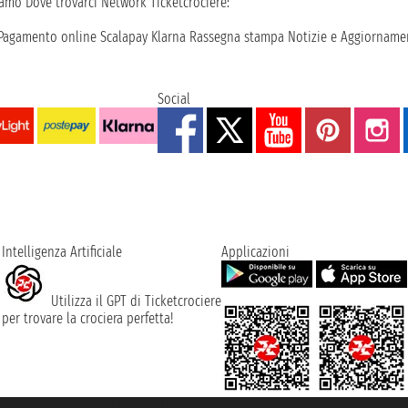
iamo
Dove trovarci
Network
Ticketcrociere:
Pagamento online
Scalapay
Klarna
Rassegna stampa
Notizie e Aggiornamen
Social
Intelligenza Artificiale
Applicazioni
Utilizza il GPT di Ticketcrociere
per trovare la crociera perfetta!
rociere ® è un Marchio Registrato