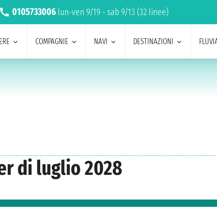
0105733006
lun-ven 9/19 - sab 9/13 (32 linee)
ERE
COMPAGNIE
NAVI
DESTINAZIONI
FLUVIA
r di luglio 2028