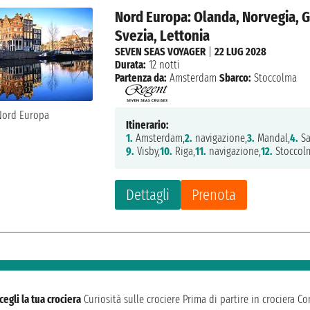
Nord Europa: Olanda, Norvegia, G
Svezia, Lettonia
SEVEN SEAS VOYAGER
|
22 LUG 2028
Durata:
12 notti
Partenza da:
Amsterdam
Sbarco:
Stoccolma
Itinerario:
1.
Amsterdam,
2.
navigazione,
3.
Mandal,
4.
Sa
9.
Visby,
10.
Riga,
11.
navigazione,
12.
Stoccol
Dettagli
Prenota
cegli la tua crociera
Curiosità sulle crociere
Prima di partire in crociera
Con