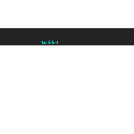
Taoticket S.r.l. Via Brigata Liguria, 3/21 16121 Genova ©2007/2026 - Ticketc
P.Iva 06206400720 - Capitale Sociale € 100.000,00 i.v. - Iscritta alla Came
Un portale del gruppo
Taoticket