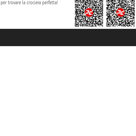
per trovare la crociera perfetta!
rociere ® è un Marchio Registrato
ra di Commercio di Genova con REA 433093. - Aut. Prov. n° 6167/131601 - Ass