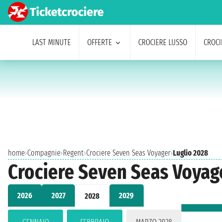
LAST MINUTE
OFFERTE
CROCIERE LUSSO
CROCI
home
›
Compagnie
›
Regent
›
Crociere Seven Seas Voyager
›
Luglio 2028
Crociere Seven Seas Voyage
2026
2027
2029
2028