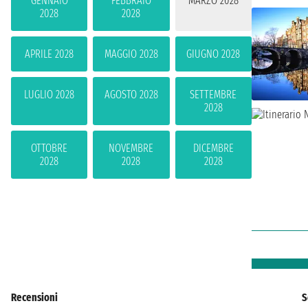
GENNAIO
FEBBRAIO
MARZO 2028
2028
2028
APRILE 2028
MAGGIO 2028
GIUGNO 2028
LUGLIO 2028
AGOSTO 2028
SETTEMBRE
2028
OTTOBRE
NOVEMBRE
DICEMBRE
2028
2028
2028
Recensioni
S