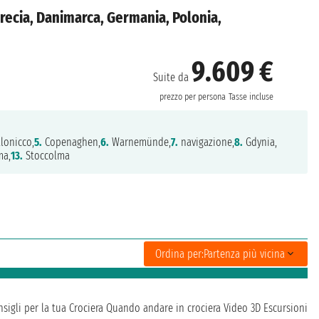
recia, Danimarca, Germania, Polonia,
9.609 €
Suite da
prezzo per persona
Tasse incluse
lonicco,
5.
Copenaghen,
6.
Warnemünde,
7.
navigazione,
8.
Gdynia,
ma,
13.
Stoccolma
Ordina per:
Partenza più vicina
sigli per la tua Crociera
Quando andare in crociera
Video 3D
Escursioni