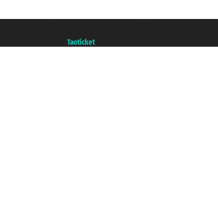
Taoticket S.r.l. Via Brigata Liguria, 3/21 16121 Genova ©2007/2026 - Ticketc
P.Iva 06206400720 - Capitale Sociale € 100.000,00 i.v. - Iscritta alla Came
Un portale del gruppo
Taoticket