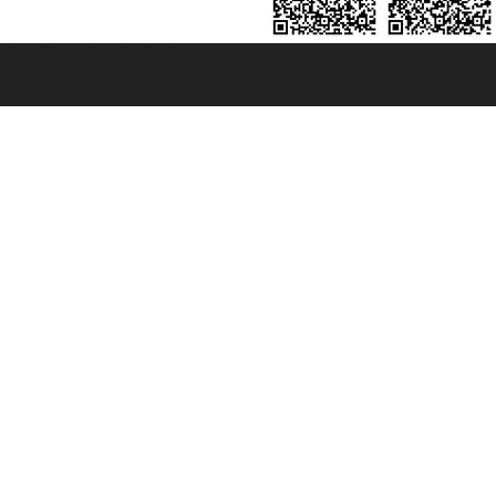
rociere ® è un Marchio Registrato
ra di Commercio di Genova con REA 433093. - Aut. Prov. n° 6167/131601 - Ass