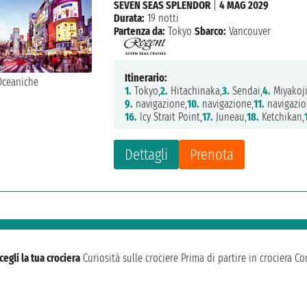
SEVEN SEAS SPLENDOR
|
4 MAG 2029
Durata:
19 notti
Partenza da:
Tokyo
Sbarco:
Vancouver
Itinerario:
1.
Tokyo,
2.
Hitachinaka,
3.
Sendai,
4.
Miyakoj
9.
navigazione,
10.
navigazione,
11.
navigazio
16.
Icy Strait Point,
17.
Juneau,
18.
Ketchikan,
Dettagli
Prenota
cegli la tua crociera
Curiosità sulle crociere
Prima di partire in crociera
Con