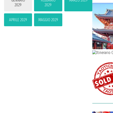
GENNAIO
FEBBRAIO
MARZO 2029
2029
2029
APRILE 2029
MAGGIO 2029