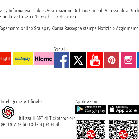
vacy
Informativa cookies
Assicurazione
Dichiarazione di Accessibilità
Parc
iamo
Dove trovarci
Network
Ticketcrociere:
Pagamento online
Scalapay
Klarna
Rassegna stampa
Notizie e Aggiornamen
Social
Intelligenza Artificiale
Applicazioni
Utilizza il GPT di Ticketcrociere
per trovare la crociera perfetta!