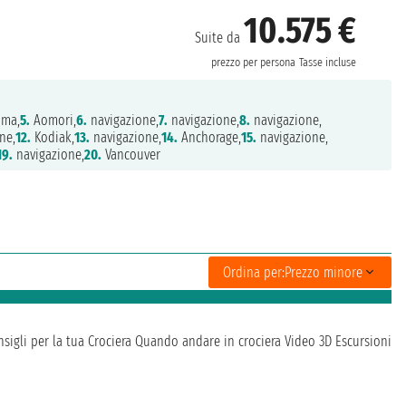
10.575 €
Suite da
prezzo per persona
Tasse incluse
ima,
5.
Aomori,
6.
navigazione,
7.
navigazione,
8.
navigazione,
ne,
12.
Kodiak,
13.
navigazione,
14.
Anchorage,
15.
navigazione,
19.
navigazione,
20.
Vancouver
Ordina per:
Prezzo minore
sigli per la tua Crociera
Quando andare in crociera
Video 3D
Escursioni