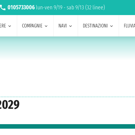
0105733006
lun-ven 9/19 - sab 9/13 (32 linee)
ERE
COMPAGNIE
NAVI
DESTINAZIONI
FLUVIA
2029