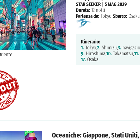
STAR SEEKER
|
5 MAG 2029
Durata:
12 notti
Partenza da:
Tokyo
Sbarco:
Osaka
Itinerario:
1.
Tokyo,
2.
Shimizu,
3.
navigazio
9.
Hiroshima,
10.
Takamatsu,
11.
17.
Osaka
Oceaniche: Giappone, Stati Uniti