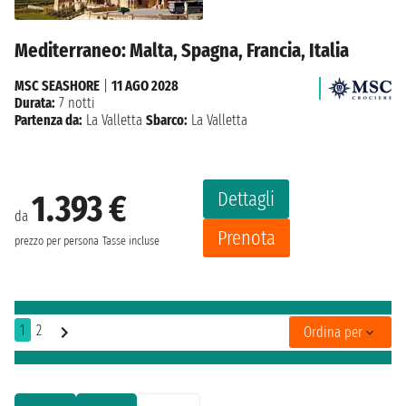
Mediterraneo: Malta, Spagna, Francia, Italia
MSC SEASHORE
|
11 AGO 2028
Durata:
7 notti
Partenza da:
La Valletta
Sbarco:
La Valletta
Dettagli
1.393 €
da
Prenota
prezzo per persona
Tasse incluse
1
2
Ordina per