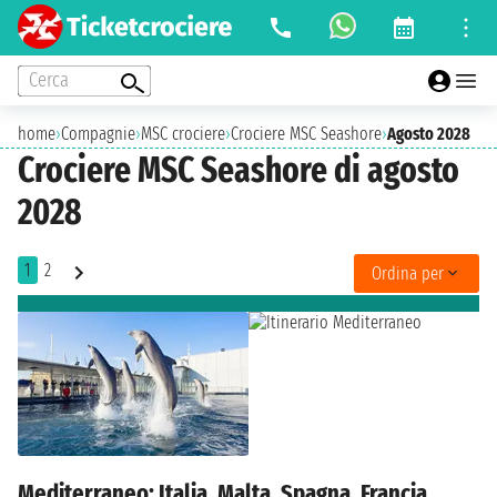
Cerca
home
›
Compagnie
›
MSC crociere
›
Crociere MSC Seashore
›
Agosto 2028
Crociere MSC Seashore di agosto
2028
1
2
Ordina per
Mediterraneo: Italia, Malta, Spagna, Francia