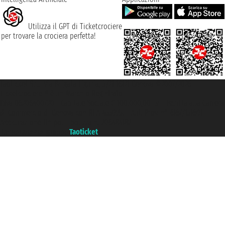
Utilizza il GPT di Ticketcrociere
per trovare la crociera perfetta!
Taoticket S.r.l. Via Brigata Liguria, 3/21 16121 Genova ©2007/2026 -
Ticketcrociere ® è un Marchio Registrato
P.Iva 06206400720 - Capitale Sociale € 100.000,00 i.v. - Iscritta alla Camera
di Commercio di Genova con REA 433093. - Aut. Prov. n° 6167/131601 -
Assicurazione Unipol - polizza n. 206484182
Un portale del gruppo
Taoticket