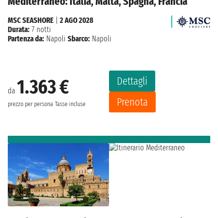
Mediterraneo: Italia, Malta, Spagna, Francia
MSC SEASHORE
|
2 AGO 2028
Durata:
7 notti
Partenza da:
Napoli
Sbarco:
Napoli
Dettagli
1.363 €
da
Prenota
prezzo per persona
Tasse incluse