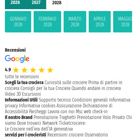
2026
2027
2028
GENNAIO
FEBBRAIO
MARZO
APRILE
MAGGIO
2028
2028
2028
2028
2028
Recensioni
4.9
tutte le recensioni
Scegli la tua crociera
Curiosità sulle crociere
Prima di partire in
crociera
Consigli per la tua Crociera
Quando andare in crociera
Video 3D
Escursioni
Informazioni Utili
Supporto tecnico
Condizioni generali
Informativa
privacy
Informativa cookies
Assicurazione
Dichiarazione di
Accessibilità
Parcheggi
Lavora con noi
Msc web check-in
Il nostro Brand
Prenotazione Traghetti
Prenotazione Volo Privato
Chi
siamo
Dove trovarci
Network
Ticketcrociere:
Le Crociere nell’era dell’IA generativa
servizi per i crocieristi
Recensioni crociere
Osservatorio