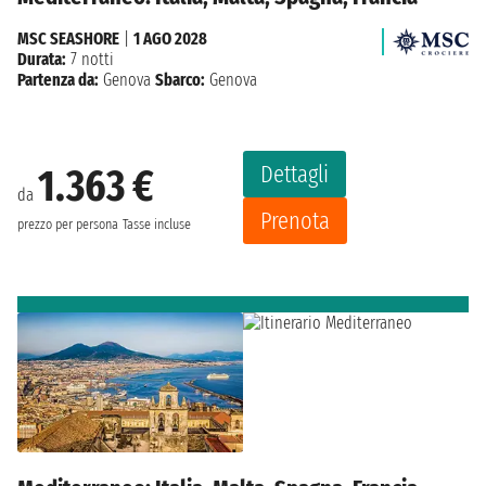
MSC SEASHORE
|
1 AGO 2028
Durata:
7 notti
Partenza da:
Genova
Sbarco:
Genova
Dettagli
1.363 €
da
Prenota
prezzo per persona
Tasse incluse