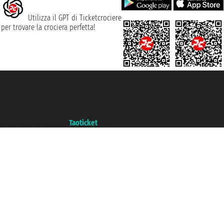
Utilizza il GPT di Ticketcrociere
per trovare la crociera perfetta!
Taoticket S.r.l. Via Brigata Liguria, 3/21 16121 Genova ©2007/2026 -
Ticketcrociere ® è un Marchio Registrato
P.Iva 06206400720 - Capitale Sociale € 100.000,00 i.v. - Iscritta alla Camera
di Commercio di Genova con REA 433093. - Aut. Prov. n° 6167/131601 -
Assicurazione Unipol - polizza n. 206484182
Un portale del gruppo
Taoticket