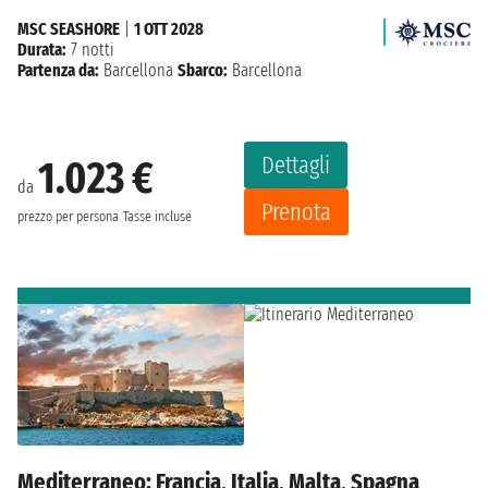
MSC SEASHORE
|
1 OTT 2028
Durata:
7 notti
Partenza da:
Barcellona
Sbarco:
Barcellona
Dettagli
1.023 €
da
Prenota
prezzo per persona
Tasse incluse
Mediterraneo: Francia, Italia, Malta, Spagna