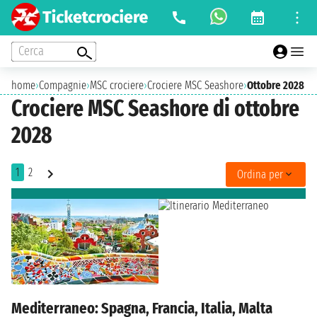
Cerca
home
›
Compagnie
›
MSC crociere
›
Crociere MSC Seashore
›
Ottobre 2028
Crociere MSC Seashore di ottobre
2028
1
2
Ordina per
Mediterraneo: Spagna, Francia, Italia, Malta