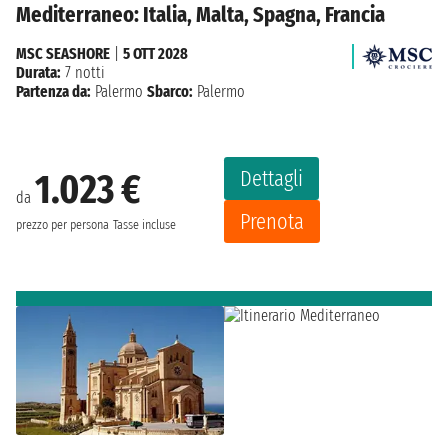
Mediterraneo: Italia, Malta, Spagna, Francia
MSC SEASHORE
|
5 OTT 2028
Durata:
7 notti
Partenza da:
Palermo
Sbarco:
Palermo
Dettagli
1.023 €
da
Prenota
prezzo per persona
Tasse incluse