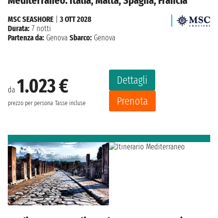
Mediterraneo: Italia, Malta, Spagna, Francia
MSC SEASHORE
|
3 OTT 2028
Durata:
7 notti
Partenza da:
Genova
Sbarco:
Genova
Dettagli
1.023 €
da
Prenota
prezzo per persona
Tasse incluse