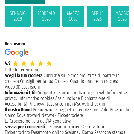
GENNAIO
FEBBRAIO
MARZO
APRILE
MAGGIO
2028
2028
2028
2028
2028
Recensioni
4.9
tutte le recensioni
Scegli la tua crociera
Curiosità sulle crociere
Prima di partire in
crociera
Consigli per la tua Crociera
Quando andare in crociera
Video 3D
Escursioni
Informazioni Utili
Supporto tecnico
Condizioni generali
Informativa
privacy
Informativa cookies
Assicurazione
Dichiarazione di
Accessibilità
Parcheggi
Lavora con noi
Msc web check-in
Il nostro Brand
Prenotazione Traghetti
Prenotazione Volo Privato
Chi
siamo
Dove trovarci
Network
Ticketcrociere:
Le Crociere nell’era dell’IA generativa
servizi per i crocieristi
Recensioni crociere
Osservatorio
Ticketcrociere
Pagamento online
Scalapay
Klarna
Rassegna stampa