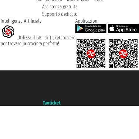
Assistenza gratuita
Supporto dedicato
Intelligenza Artificiale
Applicazioni
Utilizza il GPT di Ticketcrociere
per trovare la crociera perfetta!
Taoticket S.r.l. Via Brigata Liguria, 3/21 16121 Genova ©2007/2026 -
Ticketcrociere ® è un Marchio Registrato
P.Iva 06206400720 - Capitale Sociale € 100.000,00 i.v. - Iscritta alla Camera
di Commercio di Genova con REA 433093. - Aut. Prov. n° 6167/131601 -
Assicurazione Unipol - polizza n. 206484182
Un portale del gruppo
Taoticket