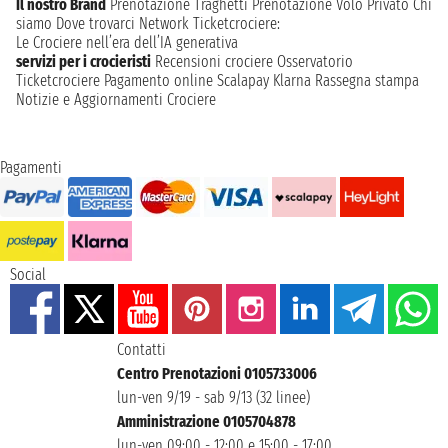
Il nostro Brand
Prenotazione Traghetti
Prenotazione Volo Privato
Chi
siamo
Dove trovarci
Network
Ticketcrociere:
Le Crociere nell’era dell’IA generativa
servizi per i crocieristi
Recensioni crociere
Osservatorio
Ticketcrociere
Pagamento online
Scalapay
Klarna
Rassegna stampa
Notizie e Aggiornamenti Crociere
Pagamenti
Social
Contatti
Centro Prenotazioni 0105733006
lun-ven 9/19 - sab 9/13 (32 linee)
Amministrazione 0105704878
lun-ven 09:00 - 12:00 e 15:00 - 17:00