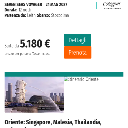
SEVEN SEAS VOYAGER
|
21 MAG 2027
Durata:
12 notti
Partenza da:
Leith
Sbarco:
Stoccolma
Dettagli
5.180 €
Suite da
Prenota
prezzo per persona
Tasse incluse
Oriente: Singapore, Malesia, Thailandia,