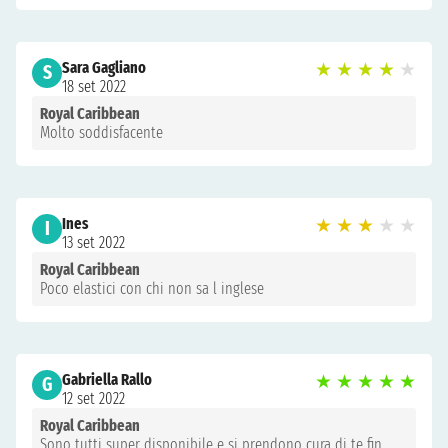
Sara Gagliano
★
★
★
★
★
S
18 set 2022
Royal Caribbean
Molto soddisfacente
Ines
★
★
★
★
★
I
13 set 2022
Royal Caribbean
Poco elastici con chi non sa l inglese
Gabriella Rallo
★
★
★
★
★
G
12 set 2022
Royal Caribbean
Sono tutti super disponibile e si prendono cura di te fin