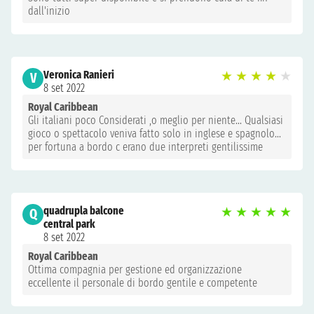
dall'inizio
Veronica Ranieri
★
★
★
★
★
V
8 set 2022
Royal Caribbean
Gli italiani poco Considerati ,o meglio per niente… Qualsiasi
gioco o spettacolo veniva fatto solo in inglese e spagnolo…
per fortuna a bordo c erano due interpreti gentilissime
quadrupla balcone
★
★
★
★
★
Q
central park
8 set 2022
Royal Caribbean
Ottima compagnia per gestione ed organizzazione
eccellente il personale di bordo gentile e competente