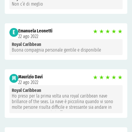
Non c’è di meglio
Emanuela Leonetti
★
★
★
★
★
E
22 ago 2022
Royal Caribbean
Buona compagnia personale gentile e disponibile
Maurizio Davi
★
★
★
★
★
M
22 ago 2022
Royal Caribbean
Ho preso per la prima volta una royal caribbean nave
brillance of the seas. La nave è piccolina quando vi sono
molte persone risulta difficile e stressante sia andare in
piscina che mangiare la buffet.