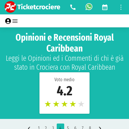
Opinioni e Recensioni Royal
Caribbean
Leggi le Opinioni ed i Commenti di chi è già
stato in Crociera con Royal Caribbean
Voto medio
4.2
★
★
★
★
★
1
2
3
4
5
6
7
8