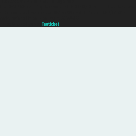
Ticketcrociere ® è un Marchio Registrato
P.Iva 06206400720 - Capitale Sociale € 100.000,00 i.v. - Iscritta alla Camera
di Commercio di Genova con REA 433093. - Aut. Prov. n° 6167/131601 -
Assicurazione Unipol - polizza n. 206484182
Un portale del gruppo
Taoticket