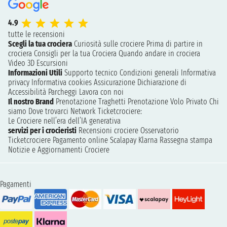
4.9
tutte le recensioni
Scegli la tua crociera
Curiosità sulle crociere
Prima di partire in
crociera
Consigli per la tua Crociera
Quando andare in crociera
Video 3D
Escursioni
Informazioni Utili
Supporto tecnico
Condizioni generali
Informativa
privacy
Informativa cookies
Assicurazione
Dichiarazione di
Accessibilità
Parcheggi
Lavora con noi
Il nostro Brand
Prenotazione Traghetti
Prenotazione Volo Privato
Chi
siamo
Dove trovarci
Network
Ticketcrociere:
Le Crociere nell’era dell’IA generativa
servizi per i crocieristi
Recensioni crociere
Osservatorio
Ticketcrociere
Pagamento online
Scalapay
Klarna
Rassegna stampa
Notizie e Aggiornamenti Crociere
Pagamenti