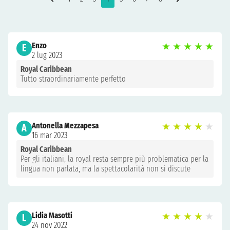
Enzo
★
★
★
★
★
E
2 lug 2023
Royal Caribbean
Tutto straordinariamente perfetto
Antonella Mezzapesa
★
★
★
★
★
A
16 mar 2023
Royal Caribbean
Per gli italiani, la royal resta sempre più problematica per la
lingua non parlata, ma la spettacolarità non si discute
Lidia Masotti
★
★
★
★
★
L
24 nov 2022