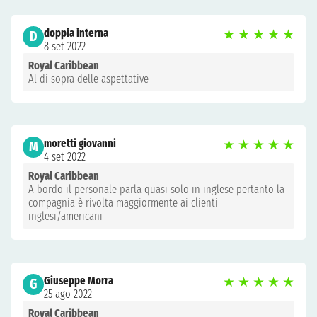
doppia interna
★
★
★
★
★
D
8 set 2022
Royal Caribbean
Al di sopra delle aspettative
moretti giovanni
★
★
★
★
★
M
4 set 2022
Royal Caribbean
A bordo il personale parla quasi solo in inglese pertanto la
compagnia è rivolta maggiormente ai clienti
inglesi/americani
Giuseppe Morra
★
★
★
★
★
G
25 ago 2022
Royal Caribbean