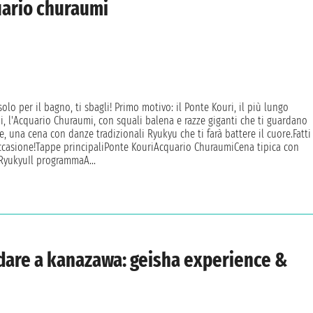
uario churaumi
olo per il bagno, ti sbagli! Primo motivo: il Ponte Kouri, il più lungo
, l'Acquario Churaumi, con squali balena e razze giganti che ti guardano
e, una cena con danze tradizionali Ryukyu che ti farà battere il cuore.Fatti
ccasione!Tappe principaliPonte KouriAcquario ChuraumiCena tipica con
 RyukyuIl programmaA...
rdare a kanazawa: geisha experience &