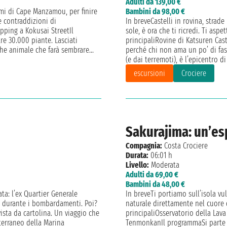
Adulti da 139,00 €
rami di Cape Manzamou, per finire
Bambini da 98,00 €
e contraddizioni di
In breveCastelli in rovina, strad
ping a Kokusai StreetIl
sole, è ora che ti ricredi. Ti asp
e 30.000 piante. Lasciati
principaliRovine di Katsuren Cas
che animale che farà sembrare...
perché chi non ama un po’ di fas
(e dai terremoti), è l’epicentro di
escursioni
Crociere
Sakurajima: un’es
Compagnia:
Costa Crociere
Durata:
06:01 h
Livello:
Moderata
Adulti da 69,00 €
Bambini da 48,00 €
ta: l’ex Quartier Generale
In breveTi portiamo sull’isola vu
o durante i bombardamenti. Poi?
naturale direttamente nel cuore d
ista da cartolina. Un viaggio che
principaliOsservatorio della Lav
terraneo della Marina
TenmonkanIl programmaSi parte in