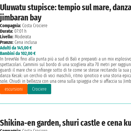
Uluwatu stupisce: tempio sul mare, danz
jimbaran bay
Compagnia:
Costa Crociere
Durata:
07:01 h
Livello:
Moderata
Pranzo:
Cena inclusa
Adulti da 145,00 €
Bambini da 102,00 €
In breveVai fino alla punta più a sud di Bali e preparati a un mix esplosiv
spettacolari. Cammini sul bordo di una scogliera alta 70 metri per raggiu
guardi il mare che si infrange sotto di te come se stesse recitando la sua pa
danza Kecak: un cerchio di voci maschili, ritmo ipnotico e una storia epica
sole. Chiudi in bellezza con una cena sulla spiaggia che si affaccia su Jimb
escursioni
Crociere
Shikina-en garden, shuri castle e cena 
Compagnia:
Costa Crociere