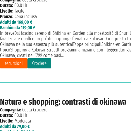
Durata:
00:01 h
Livello:
Facile
Pranzo:
Cena inclusa
Adulti da 169,00 €
Bambini da 119,00 €
In breveDal fascino sereno di Shikina-en Garden alla maestosità di Shuri C
farà leccare i baffi e un po’ di shopping sfrenato a Kokusai Dori: questo t
Okinawa nella sua essenza più autentica!Tappe principaliShikina-en Gard
tipicoShopping a Kokusai StreetIl programmaIniziamo con i leggendari giar
Okinawa, creati nel 1799 come oasi...
escursioni
Crociere
Natura e shopping: contrasti di okinawa
Compagnia:
Costa Crociere
Durata:
00:01 h
Livello:
Moderata
Adulti da 79,00 €