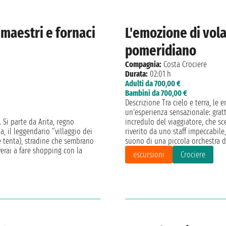
maestri e fornaci
L'emozione di vola
pomeridiano
Compagnia:
Costa Crociere
Durata:
02:01 h
Adulti da 700,00 €
Bambini da 700,00 €
Descrizione Tra cielo e terra, le
un'esperienza sensazionale: gratt
 Si parte da Arita, regno
incredulo del viaggiatore, che sc
a, il leggendario “villaggio dei
riverito da uno staff impeccabile,
e tenta), stradine che sembrano
suono di una piccola orchestra d
verai a fare shopping con la
escursioni
Crociere