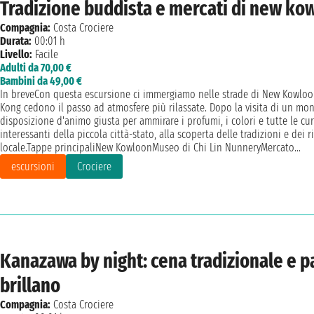
Tradizione buddista e mercati di new ko
Compagnia:
Costa Crociere
Durata:
00:01 h
Livello:
Facile
Adulti da 70,00 €
Bambini da 49,00 €
In breveCon questa escursione ci immergiamo nelle strade di New Kowloon,
Kong cedono il passo ad atmosfere più rilassate. Dopo la visita di un mo
disposizione d'animo giusta per ammirare i profumi, i colori e tutte le curi
interessanti della piccola città-stato, alla scoperta delle tradizioni e dei 
locale.Tappe principaliNew KowloonMuseo di Chi Lin NunneryMercato...
escursioni
Crociere
Kanazawa by night: cena tradizionale e 
brillano
Compagnia:
Costa Crociere