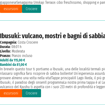
giapponeseSenagajima Umikaji Terrace: cibo freschissimo, shopping e pan
escursioni
Crociere
Ibusuki: vulcano, mostri e bagni di sabbi
Compagnia:
Costa Crociere
Durata:
08:01 h
Livello:
Moderata
Pranzo:
Pranzo incluso
Adulti da 115,00 €
Bambini da 81,00 €
In breveIn questo tour ti portiamo a Ibusuki, una delle località termali 
rilassarsi significa farsi ricoprire di sabbia bollente! Un’esperienza assurd
provare almeno una volta nella vita!Tappe principaliIl Lago Ikeda, il più 
Ibusuki, il paradiso degli onsenIl programmaLa nostra prima tappa è al La
vulcanico del Kyushu ti aspetta con i suoi 233 metri di profondità e leggen
escursioni
Crociere