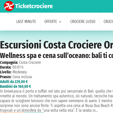
LAST MINUTE
OFFERTE
CROCIERE LUSSO
CROCI
Escursioni Costa Crociere O
Wellness spa e cena sull’oceano: bali ti 
Compagnia:
Costa Crociere
Durata:
00:01 h
Livello:
Moderata
Pranzo:
Cena inclusa
Adulti da 229,00 €
Bambini da 160,00 €
In breveLascia il porto e tuffati nel lato più sensoriale di Bali: quello che 
rimette al mondo. Un trattamento spa autentico, oli naturali, tecniche tra
capace di sciogliere tensioni che non sapevi nemmeno di avere. E mentre t
sorprese non sono ancora finite. Ti aspetta una cena al Nusa Dua Beach Res
tropicali e un’atmosfera da “una volta nella vita”. È la serata in...