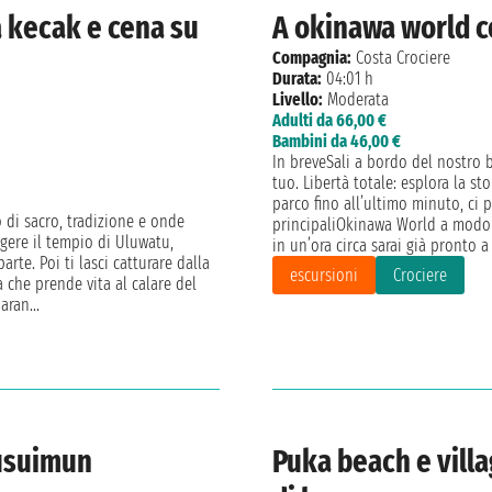
a kecak e cena su
A okinawa world co
Compagnia:
Costa Crociere
Durata:
04:01 h
Livello:
Moderata
Adulti da 66,00 €
Bambini da 46,00 €
In breveSali a bordo del nostro 
tuo. Libertà totale: esplora la sto
parco fino all’ultimo minuto, ci
o di sacro, tradizione e onde
principaliOkinawa World a modo 
ngere il tempio di Uluwatu,
in un’ora circa sarai già pronto a 
rte. Poi ti lasci catturare dalla
escursioni
Crociere
 che prende vita al calare del
aran...
kusuimun
Puka beach e villa