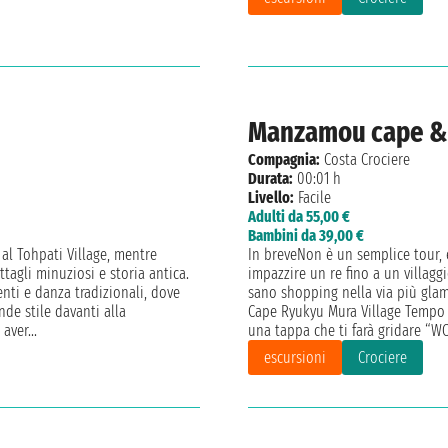
Manzamou cape & 
Compagnia:
Costa Crociere
Durata:
00:01 h
Livello:
Facile
Adulti da 55,00 €
Bambini da 39,00 €
 al Tohpati Village, mentre
In breveNon è un semplice tour, è
ttagli minuziosi e storia antica.
impazzire un re fino a un villagg
nti e danza tradizionali, dove
sano shopping nella via più glam
nde stile davanti alla
Cape Ryukyu Mura Village Tempo 
aver...
una tappa che ti farà gridare “
escursioni
Crociere