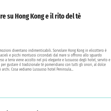
re su Hong Kong e il rito del tè
 emozioni diventano indimenticabili. Sorvolare Hong Kong in elicottero è
acieli e picchi montuosi circondati dal mare si offrono allo sguardo
eso a terra viene accolto nel più elegante e lussuoso degli hotel, servito e
 per gustare il tradizionale tè pomeridiano con tutti gli onori, al dolce
i archi. Cosa vediamo Lussuoso hotel Peninsula...