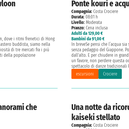
wloon
Ponte kouri e acq
Compagnia:
Costa Crociere
Durata:
08:01 h
Livello:
Moderata
Pranzo:
Cena inclusa
Adulti da 129,00 €
 dove i ritmi frenetici di Hong
Bambini da 91,00 €
nastero buddista, siamo nella
In breveSe pensi che l’acqua sia s
osità di tre mercati fra i più
senza pedaggio del Giappone. Poi
riti della popolazione
dall'alto. E per chiudere in grand
un favore, non perdere questa o
spettacolo di danze tradizionali
escursioni
Crociere
panorami che
Una notte da rico
kaiseki stellato
Compagnia:
Costa Crociere