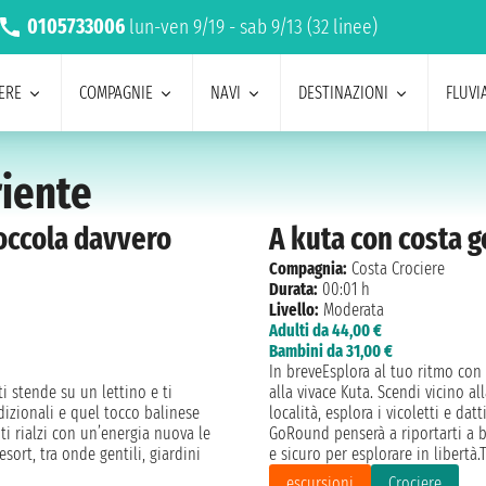
0105733006
lun-ven 9/19 - sab 9/13 (32 linee)
ERE
COMPAGNIE
NAVI
DESTINAZIONI
FLUVIA
riente
coccola davvero
A kuta con costa go
Compagnia:
Costa Crociere
Durata:
00:01 h
Livello:
Moderata
Adulti da 44,00 €
Bambini da 31,00 €
In breveEsplora al tuo ritmo con 
ti stende su un lettino e ti
alla vivace Kuta. Scendi vicino al
dizionali e quel tocco balinese
località, esplora i vicoletti e da
i rialzi con un’energia nuova le
GoRound penserà a riportarti a 
ort, tra onde gentili, giardini
e sicuro per esplorare in libertà
escursioni
Crociere