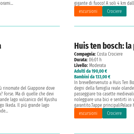
orami...
gigante di fuoco! A soli 4 km dall
escursioni
Crociere
a
Huis ten bosch: la
Compagnia:
Costa Crociere
Durata:
06:01 h
Livello:
Moderata
Adulti da 190,00 €
Bambini da 133,00 €
In breveBenvenuto a Huis Ten Bos
più rinomate del Giappone dove
degni della famiglia reale olande
a? Forse. Ma di quelle che devi
passeggiare tra casette medievali,
grande lago vulcanico del Kyushu
noleggiare una bici e sentirti in
go Ikeda. Il più grande lago
garantito.Tappe principaliPalace H
de...
escursioni
Crociere