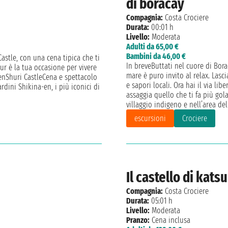
di boracay
Compagnia:
Costa Crociere
Durata:
00:01 h
Livello:
Moderata
Adulti da 65,00 €
Bambini da 46,00 €
astle, con una cena tipica che ti
In breveButtati nel cuore di Borac
our è la tua occasione per vivere
mare è puro invito al relax. Lasci
enShuri CastleCena e spettacolo
e sapori locali. Ora hai il via li
dini Shikina-en, i più iconici di
assaggia quello che ti fa più gola
villaggio indigeno e nell’area del
escursioni
Crociere
Il castello di kats
Compagnia:
Costa Crociere
Durata:
05:01 h
Livello:
Moderata
Pranzo:
Cena inclusa