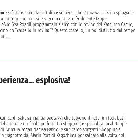
e mozzafiato e isole da cartolina: se pensi che Okinawa sia solo spiagge e
etta un tour che non si lascia dimenticare facilmente.Tappe
tleMid Sea RoadIl programmaIniziamo con le rovine del Katsuren Castle,
cino da “castello in rovina”? Questo castello, un po’ distrutto dal tempo
 una...
perienza… esplosiva!
lcanica di Sakurajima, tra paesaggi che tolgono il fiato, un foot bath
ella terra e un finale perfetto tra shopping e specialità locali!Tappe
a di Arimura Yogan Nagisa Park e le sue calde sorgenti Shopping a
 traghetto dal Marin Port di Kagoshima per salpare alla volta del