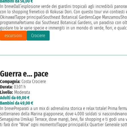
Bambini da 56,00 €
In breveDall’esplosione verde dei giardini tropicali agli incredibili pano
con lo shopping frenetico di Kokusai Dori. Con questo tour vivi contrasti 
Okinawa!Tappe principaliSoutheast Botanical GardensCape ManzamouShop
programmaPartiamo dai Southeast Botanical Gardens, un paradiso con oltr
guidare tra le varie specie e immergiti in un mondo di verde, fiori, e qual
escursioni
Crociere
Guerra e… pace
Compagnia:
Costa Crociere
Durata:
03:01 h
Livello:
Moderata
Adulti da 69,00 €
Bambini da 49,00 €
In brevePreparati a un mix di adrenalina storica e relax totale! Prima ferma
sotterraneo della Marina giapponese, dove 4.000 soldati si nascondevan
Senagajima Umikaji Terrace, dove mangi, bevi, fai shopping e ti godi una v
ti farà dire "Wow" ogni momento!Tappe principaliEx Quartier Generale sot