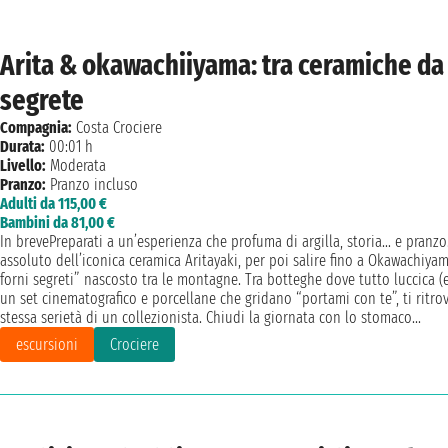
Arita & okawachiiyama: tra ceramiche da 
segrete
Compagnia:
Costa Crociere
Durata:
00:01 h
Livello:
Moderata
Pranzo:
Pranzo incluso
Adulti da 115,00 €
Bambini da 81,00 €
In brevePreparati a un’esperienza che profuma di argilla, storia… e pranzo.
assoluto dell’iconica ceramica Aritayaki, per poi salire fino a Okawachiyam
forni segreti” nascosto tra le montagne. Tra botteghe dove tutto luccica (
un set cinematografico e porcellane che gridano “portami con te”, ti ritro
stessa serietà di un collezionista. Chiudi la giornata con lo stomaco...
escursioni
Crociere