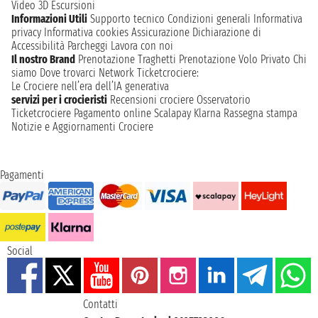
Video 3D
Escursioni
Informazioni Utili
Supporto tecnico
Condizioni generali
Informativa
privacy
Informativa cookies
Assicurazione
Dichiarazione di
Accessibilità
Parcheggi
Lavora con noi
Il nostro Brand
Prenotazione Traghetti
Prenotazione Volo Privato
Chi
siamo
Dove trovarci
Network
Ticketcrociere:
Le Crociere nell’era dell’IA generativa
servizi per i crocieristi
Recensioni crociere
Osservatorio
Ticketcrociere
Pagamento online
Scalapay
Klarna
Rassegna stampa
Notizie e Aggiornamenti Crociere
Pagamenti
Social
Contatti