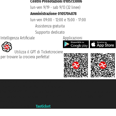
Centro Prenotazioni 0105733006
lun-ven 9/19 - sab 9/13 (32 linee)
Amministrazione 0105704878
lun-ven 09:00 - 12:00 e 15:00 - 17:00
Assistenza gratuita
Supporto dedicato
Intelligenza Artificiale
Applicazioni
Utilizza il GPT di Ticketcrociere
per trovare la crociera perfetta!
Taoticket S.r.l. Via Brigata Liguria, 3/21 16121 Genova ©2007/2026 -
Ticketcrociere ® è un Marchio Registrato
P.Iva 06206400720 - Capitale Sociale € 100.000,00 i.v. - Iscritta alla Camera
di Commercio di Genova con REA 433093. - Aut. Prov. n° 6167/131601 -
Assicurazione Unipol - polizza n. 206484182
Un portale del gruppo
Taoticket