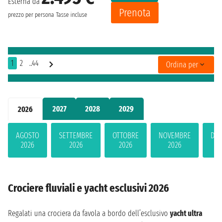
Esterna da
Prenota
prezzo per persona
Tasse incluse
1
2
..44
Ordina per
2027
2028
2029
2026
AGOSTO
SETTEMBRE
OTTOBRE
NOVEMBRE
DIC
2026
2026
2026
2026
2
Crociere fluviali e yacht esclusivi 2026
Regalati una crociera da favola a bordo dell’esclusivo
yacht ultra