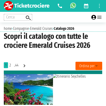
Cerca
home
›
Compagnie
›
Emerald Cruises
›
Catalogo 2026
Scopri il catalogo con tutte le
crociere Emerald Cruises 2026
1
2
..44
Ordina per