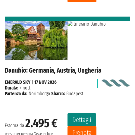
Danubio: Germania, Austria, Ungheria
EMERALD SKY
|
17 NOV 2026
Durata:
7 notti
Partenza da:
Norimberga
Sbarco:
Budapest
Dettagli
2.495 €
Esterna da
Prenota
prezzo per persona
Tasse incluse